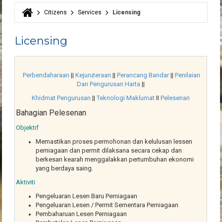
Citizens
Services
Licensing
You are here
Licensing
Perbendaharaan
||
Kejuruteraan
||
Perancang Bandar
||
Penilaian
Dan Pengurusan Harta
||
Khidmat Pengurusan
||
Teknologi Maklumat
II
Pelesenan
Bahagian Pelesenan
Objektif
Memastikan proses permohonan dan kelulusan lessen
perniagaan dan permit dilaksana secara cekap dan
berkesan kearah menggalakkan pertumbuhan ekonomi
yang berdaya saing.
Aktiviti
Pengeluaran Lesen Baru Perniagaan
Pengeluaran Lesen / Permit Sementara Perniagaan
Pembaharuan Lesen Perniagaan