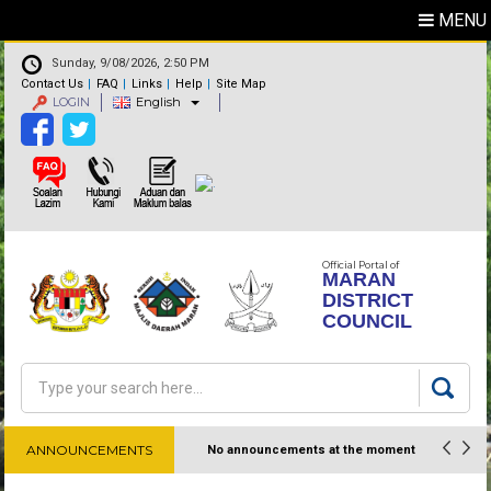
MENU
Sunday, 9/08/2026, 2:50 PM
Contact Us
FAQ
Links
Help
Site Map
LOGIN
English
Official Portal of
MARAN
DISTRICT
COUNCIL
Search
Search form
ANNOUNCEMENTS
No announcements at the moment