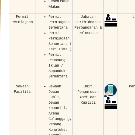
Lesen Pasar
Malam
Permit
Permit
Jabatan
t
Perniagaan
Perniagaan
Perkhidmatan
Sementara
Perbandaran &
Permit
Pelesenan
Perniagaan
Sementara (
Kaki Lima )
Permit
Pemasang
Iklan /
Sepanduk
Sementara
Sewaan
Sewaan
Unit
Pa
Fasiliti
Dewan
Pengurusan
Jubli,
Aset dan
Dewan
Kualiti
Komuniti,
Arena,
Gelanggang,
Padang
Kompleks,