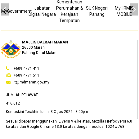
Kementerian
Jabatan
Perumahan &
SUK Negeri
MyHRMIS
MyGovernment
Digital Negara
Kerajaan
Pahang
MOBILE
Tempatan
MAJLIS DAERAH MARAN
26500 Maran,
Pahang Darul Makmur.
+609 4771 411
+609 4771 511
it@mdmaran.gov.my
JUMLAH PELAWAT
416,612
Kemaskini Terakhir:
Isnin, 3 Ogos 2026 - 3:00pm
Sesuai dipapar menggunakan IE versi 9 & ke atas, Mozilla Firefox versi 6.0
ke atas dan Google Chrome 13.0 ke atas dengan resolusi 1024 x 768