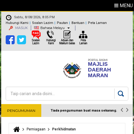
MENU
Sabtu, 8/08/2026, 8:05 PM
Hubungi Kami
Soalan Lazim
Pautan
Bantuan
Peta Laman
MASUK
Bahasa Melayu
PORTAL RASMI
MAJLIS
DAERAH
MARAN
Carian
Borang carian
PENGUMUMAN
Tiada pengumuman buat masa sekarang.
Harap maklum
Perniagaan
Perkhidmatan
Anda di sini