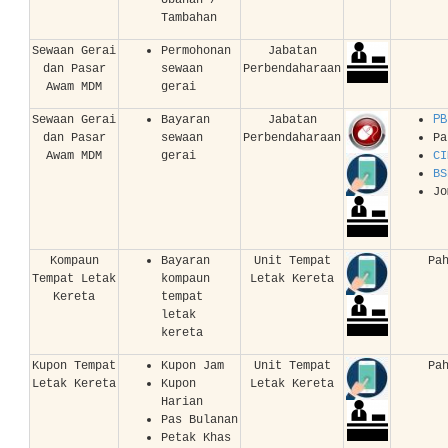
Ubahan /
Tambahan
Sewaan Gerai
Permohonan
Jabatan
dan Pasar
sewaan
Perbendaharaan
Awam MDM
gerai
PB
Sewaan Gerai
Bayaran
Jabatan
dan Pasar
sewaan
Perbendaharaan
Pa
Awam MDM
gerai
CI
BS
Jo
Kompaun
Bayaran
Unit Tempat
Pa
Tempat Letak
kompaun
Letak Kereta
Kereta
tempat
letak
kereta
Kupon Tempat
Kupon Jam
Unit Tempat
Pa
Letak Kereta
Kupon
Letak Kereta
Harian
Pas Bulanan
Petak Khas