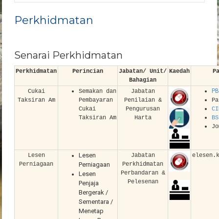
Perkhidmatan
Senarai Perkhidmatan
Perkhidmatan
Perincian
Jabatan/ Unit/
Kaedah
P
Bahagian
PB
Cukai
Semakan dan
Jabatan
Taksiran Am
Pembayaran
Penilaian &
Pa
Cukai
Pengurusan
CI
Taksiran Am
Harta
BS
Jo
Lesen
Lesen
Jabatan
elesen.
Perniagaan
Perniagaan
Perkhidmatan
Perbandaran &
Lesen
Pelesenan
Penjaja
Bergerak /
Sementara /
Menetap