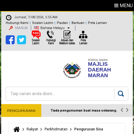
MENU
Jumaat, 7/08/2026, 5:55 AM
Hubungi Kami
Soalan Lazim
Pautan
Bantuan
Peta Laman
MASUK
Bahasa Melayu
PORTAL RASMI
MAJLIS
DAERAH
MARAN
Carian
Borang carian
PENGUMUMAN
Tiada pengumuman buat masa sekarang.
Harap maklum
Rakyat
Perkhidmatan
Pengurusan Sisa
Anda di sini