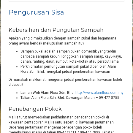
Pengurusan Sisa
Kebersihan dan Pungutan Sampah
Apakah yang dimaksudkan dengan sampah pukal dan bagaimana
orang awam hendak melupuskan sampah itu?
Sampah pukal adalah sampah bukan domestik yang terdiri
daripada sampah kebun, longgokan sampah sarap, kayu-kayu,
dahan, ranting, daun, rumput, kotak-kotak atau perabut lama
Perkhidmatan pemungutan sampah pukal diberi oleh Alam
Flora Sdn. Bhd. mengikut jadual pembersihan kawasan
Di manakah maklumat mengenai jadual pembersihan kawasan boleh
didapati?
Laman Web Alam Flora Sdn. Bhd.
http://www.alamflora.com.my
Talian Alam Flora Sdn. Bhd. Cawangan Maran – 09-477 8755
Penebangan Pokok
Majlis turut menyediakan perkhidmatan penebangan pokok di
kawasan pentadbiran Majlis iaitu seperti di kawasan perumahan.
Sebarang pertanyaan mengenai penebangan pokok boleh
menghubungi majlis di talian 09-4771411 / 09-477 7899 Jabatan