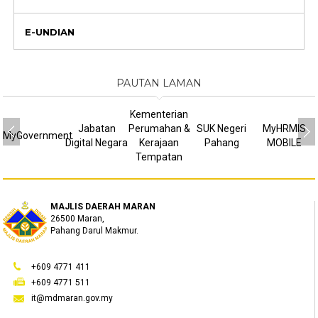
E-UNDIAN
PAUTAN LAMAN
Kementerian
Jabatan
Perumahan &
SUK Negeri
MyHRMIS
MyGovernment
Digital Negara
Kerajaan
Pahang
MOBILE
Tempatan
MAJLIS DAERAH MARAN
26500 Maran,
Pahang Darul Makmur.
+609 4771 411
+609 4771 511
it@mdmaran.gov.my