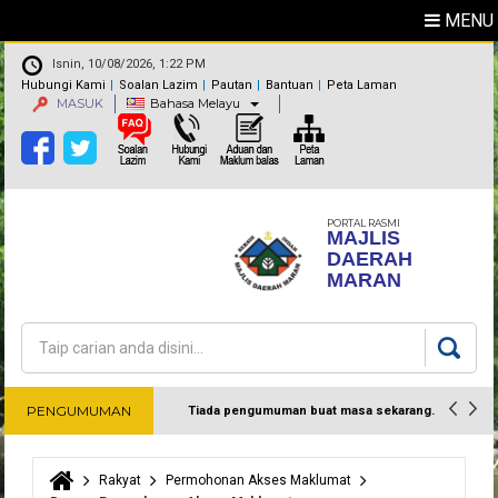
MENU
Isnin, 10/08/2026, 1:22 PM
Hubungi Kami
Soalan Lazim
Pautan
Bantuan
Peta Laman
MASUK
Bahasa Melayu
PORTAL RASMI
MAJLIS
DAERAH
MARAN
Carian
Borang carian
PENGUMUMAN
Tiada pengumuman buat masa sekarang.
Harap maklum
Rakyat
Permohonan Akses Maklumat
Anda di sini