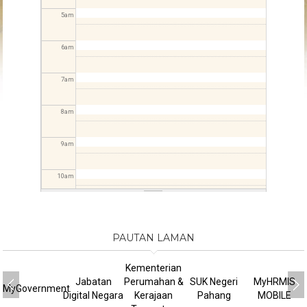
5
am
6
am
7
am
8
am
9
am
10
am
11
am
PAUTAN LAMAN
12
pm
Kementerian
1
pm
Jabatan
Perumahan &
SUK Negeri
MyHRMIS
MyGovernment
Digital Negara
Kerajaan
Pahang
MOBILE
2
pm