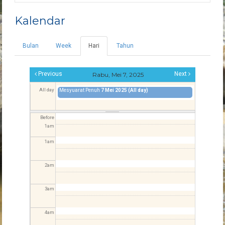
Kalendar
Bulan
Week
Hari
(tab
Tahun
Tab-tab utama
aktif)
Previous
Next
Rabu, Mei 7, 2025
All day
Mesyuarat Penuh
7 Mei 2025 (All day)
Before
1
am
1
am
2
am
3
am
4
am