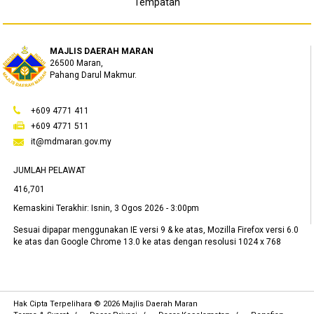
Tempatan
3
pm
MAJLIS DAERAH MARAN
26500 Maran,
4
pm
Pahang Darul Makmur.
5
pm
+609 4771 411
+609 4771 511
6
pm
it@mdmaran.gov.my
7
pm
JUMLAH PELAWAT
416,701
8
pm
Kemaskini Terakhir:
Isnin, 3 Ogos 2026 - 3:00pm
9
pm
Sesuai dipapar menggunakan IE versi 9 & ke atas, Mozilla Firefox versi 6.0
ke atas dan Google Chrome 13.0 ke atas dengan resolusi 1024 x 768
10
pm
11
pm
Hak Cipta Terpelihara © 2026 Majlis Daerah Maran