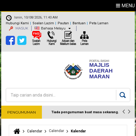
MENU
Isnin, 10/08/2026, 11:40 AM
Hubungi Kami
Soalan Lazim
Pautan
Bantuan
Peta Laman
MASUK
Bahasa Melayu
PORTAL RASMI
MAJLIS
DAERAH
MARAN
Carian
Borang carian
PENGUMUMAN
Tiada pengumuman buat masa sekarang.
Harap maklum
Calendar
Calendar
Kalendar
Anda di sini