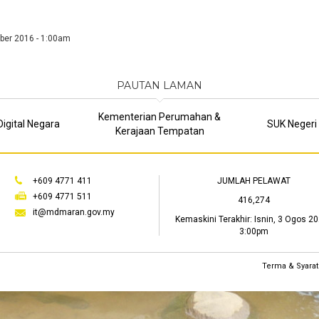
ber 2016 - 1:00am
PAUTAN LAMAN
Kementerian Perumahan &
igital Negara
SUK Negeri
Kerajaan Tempatan
+609 4771 411
JUMLAH PELAWAT
+609 4771 511
416,274
it@mdmaran.gov.my
Kemaskini Terakhir:
Isnin, 3 Ogos 20
3:00pm
Terma & Syarat