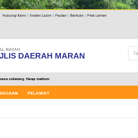
Hubungi Kami
Soalan Lazim
Pautan
Bantuan
Peta Laman
AL RASMI
Cari
JLIS DAERAH MARAN
Bo
masa sekarang. Harap maklum
NIAGAAN
PELAWAT