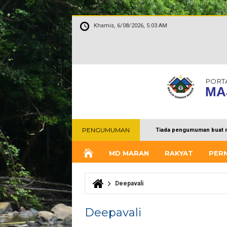
Khamis, 6/08/2026, 5:03 AM
PORT
MA
PENGUMUMAN
Tiada pengumuman buat 
MD MARAN
RAKYAT
PER
Deepavali
Anda di sini
Deepavali