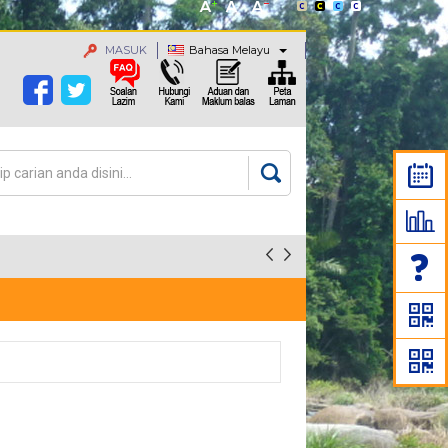
MASUK
Bahasa Melayu
an
rang carian