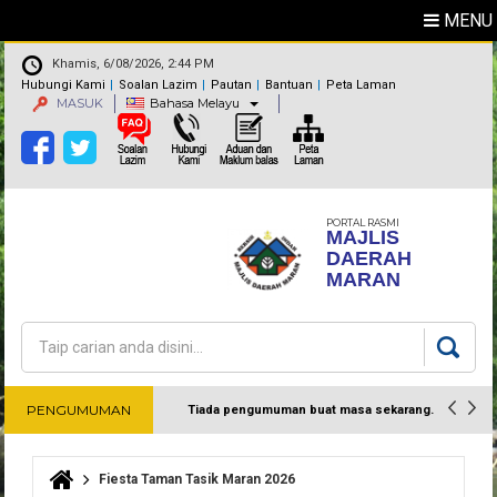
MENU
Khamis, 6/08/2026, 2:44 PM
Hubungi Kami
Soalan Lazim
Pautan
Bantuan
Peta Laman
MASUK
Bahasa Melayu
PORTAL RASMI
MAJLIS
DAERAH
MARAN
Carian
Borang carian
PENGUMUMAN
Tiada pengumuman buat masa sekarang.
Harap maklum
Fiesta Taman Tasik Maran 2026
Anda di sini