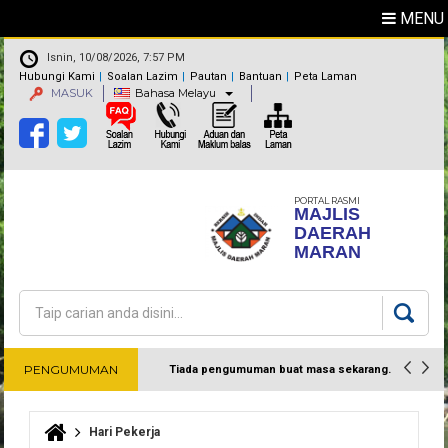
MENU
Isnin, 10/08/2026, 7:57 PM
Hubungi Kami
Soalan Lazim
Pautan
Bantuan
Peta Laman
MASUK
Bahasa Melayu
PORTAL RASMI
MAJLIS
DAERAH
MARAN
Carian
Borang carian
PENGUMUMAN
Tiada pengumuman buat masa sekarang.
Harap maklum
Hari Pekerja
Anda di sini