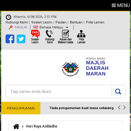
MENU
Khamis, 6/08/2026, 2:51 PM
Hubungi Kami
Soalan Lazim
Pautan
Bantuan
Peta Laman
MASUK
Bahasa Melayu
PORTAL RASMI
MAJLIS
DAERAH
MARAN
Carian
Borang carian
PENGUMUMAN
Tiada pengumuman buat masa sekarang.
Harap maklum
Hari Raya Aidiladha
Anda di sini