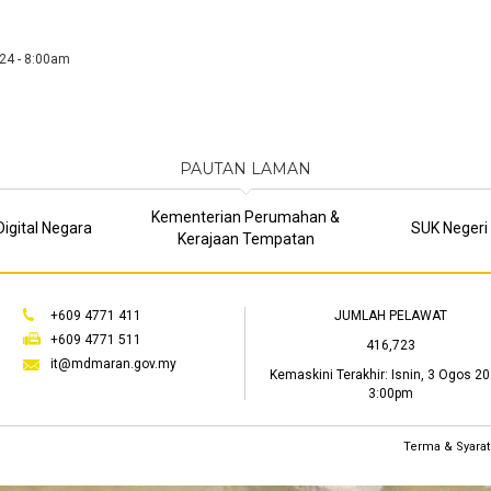
024 - 8:00am
PAUTAN LAMAN
Kementerian Perumahan &
igital Negara
SUK Negeri
Kerajaan Tempatan
+609 4771 411
JUMLAH PELAWAT
+609 4771 511
416,723
it@mdmaran.gov.my
Kemaskini Terakhir:
Isnin, 3 Ogos 20
3:00pm
Terma & Syarat