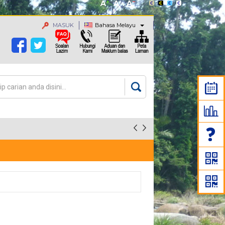
MASUK
Bahasa Melayu
an
rang carian