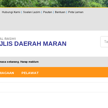
Hubungi Kami
Soalan Lazim
Pautan
Bantuan
Peta Laman
AL RASMI
Cari
JLIS DAERAH MARAN
Bo
masa sekarang. Harap maklum
NIAGAAN
PELAWAT