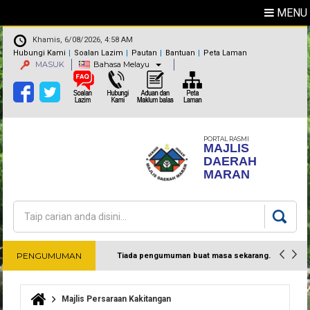
MENU
Khamis, 6/08/2026, 4:58 AM
Hubungi Kami
Soalan Lazim
Pautan
Bantuan
Peta Laman
MASUK
Bahasa Melayu
PORTAL RASMI
MAJLIS
DAERAH
MARAN
Carian
Borang carian
PENGUMUMAN
Tiada pengumuman buat masa sekarang.
Harap maklum
Majlis Persaraan Kakitangan
Anda di sini