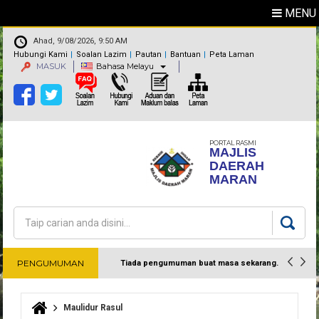
MENU
Ahad, 9/08/2026, 9:50 AM
Hubungi Kami
Soalan Lazim
Pautan
Bantuan
Peta Laman
MASUK
Bahasa Melayu
PORTAL RASMI
MAJLIS
DAERAH
MARAN
Carian
Borang carian
PENGUMUMAN
Tiada pengumuman buat masa sekarang.
Harap maklum
Maulidur Rasul
Anda di sini