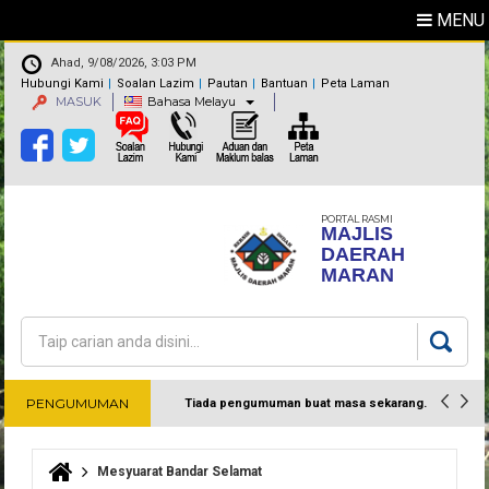
MENU
Ahad, 9/08/2026, 3:03 PM
Hubungi Kami
Soalan Lazim
Pautan
Bantuan
Peta Laman
MASUK
Bahasa Melayu
PORTAL RASMI
MAJLIS
DAERAH
MARAN
Carian
Borang carian
PENGUMUMAN
Tiada pengumuman buat masa sekarang.
Harap maklum
Mesyuarat Bandar Selamat
Anda di sini