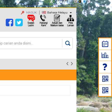
MASUK
Bahasa Melayu
an
rang carian