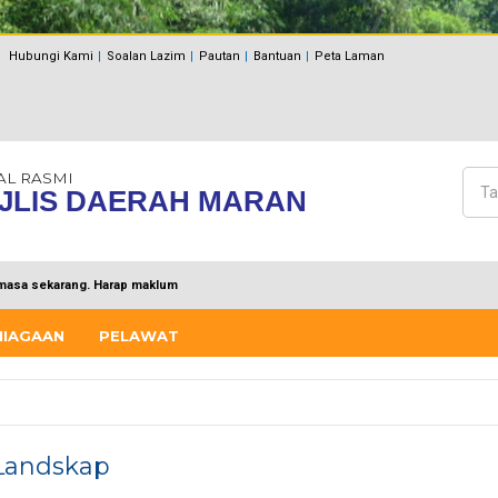
Hubungi Kami
Soalan Lazim
Pautan
Bantuan
Peta Laman
AL RASMI
Cari
JLIS DAERAH MARAN
Bo
masa sekarang. Harap maklum
NIAGAAN
PELAWAT
 Landskap