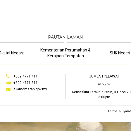
PAUTAN LAMAN
Kementerian Perumahan &
igital Negara
SUK Negeri
Kerajaan Tempatan
+609 4771 411
JUMLAH PELAWAT
+609 4771 511
416,767
it@mdmaran.gov.my
Kemaskini Terakhir:
Isnin, 3 Ogos 20
3:00pm
Terma & Syarat