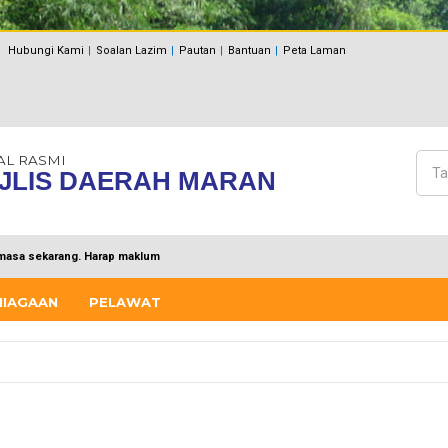
Hubungi Kami
Soalan Lazim
Pautan
Bantuan
Peta Laman
AL RASMI
Cari
JLIS DAERAH MARAN
Bo
masa sekarang. Harap maklum
NIAGAAN
PELAWAT