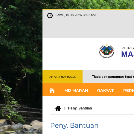
Sabtu, 8/08/2026, 4:57 AM
PORT
MA
PENGUMUMAN
Tiada pengumuman buat 
MD MARAN
RAKYAT
PER
Peny. Bantuan
Anda di sini
Peny. Bantuan