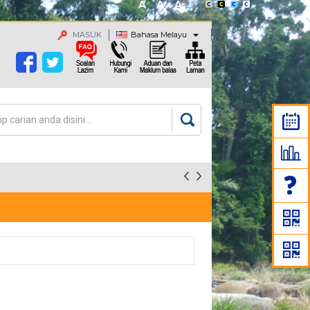
MASUK
Bahasa Melayu
an
rang carian