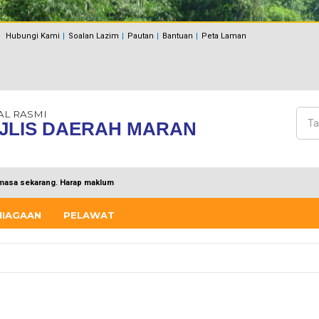
Hubungi Kami
Soalan Lazim
Pautan
Bantuan
Peta Laman
AL RASMI
Cari
JLIS DAERAH MARAN
Bo
masa sekarang. Harap maklum
NIAGAAN
PELAWAT