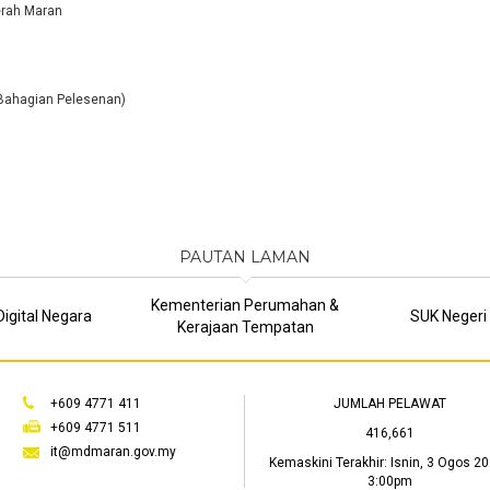
rah Maran
(Bahagian Pelesenan)
PAUTAN LAMAN
Kementerian Perumahan &
igital Negara
SUK Negeri
Kerajaan Tempatan
+609 4771 411
JUMLAH PELAWAT
+609 4771 511
416,661
it@mdmaran.gov.my
Kemaskini Terakhir:
Isnin, 3 Ogos 20
3:00pm