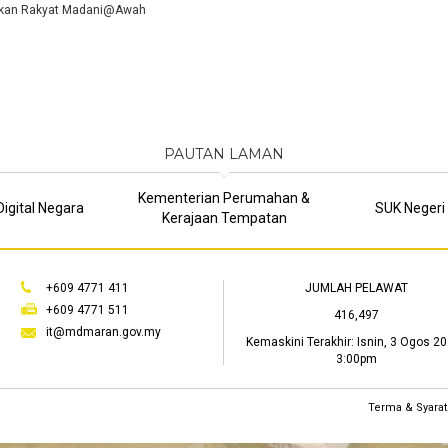
ukan Rakyat Madani@Awah
PAUTAN LAMAN
Kementerian Perumahan &
igital Negara
SUK Negeri
Kerajaan Tempatan
+609 4771 411
JUMLAH PELAWAT
+609 4771 511
416,497
it@mdmaran.gov.my
Kemaskini Terakhir:
Isnin, 3 Ogos 20
3:00pm
Terma & Syarat