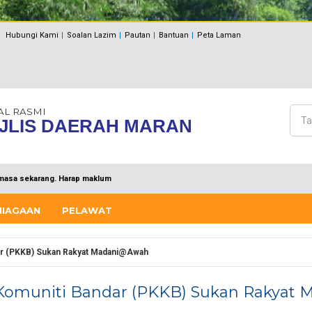
Hubungi Kami
Soalan Lazim
Pautan
Bantuan
Peta Laman
AL RASMI
Cari
JLIS DAERAH MARAN
Bo
masa sekarang. Harap maklum
NIAGAAN
PELAWAT
r (PKKB) Sukan Rakyat Madani@Awah
muniti Bandar (PKKB) Sukan Rakyat