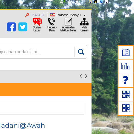
MASUK
Bahasa Melayu
an
rang carian
 Madani@Awah