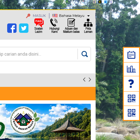
MASUK
Bahasa Melayu
an
rang carian