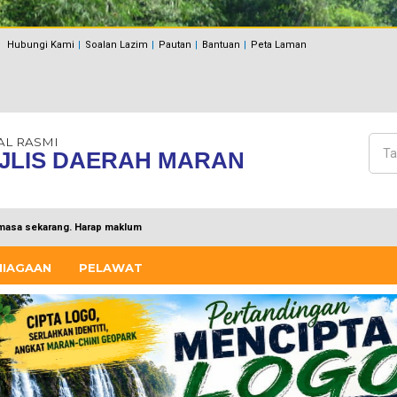
Hubungi Kami
Soalan Lazim
Pautan
Bantuan
Peta Laman
AL RASMI
Cari
JLIS DAERAH MARAN
Bo
masa sekarang. Harap maklum
NIAGAAN
PELAWAT