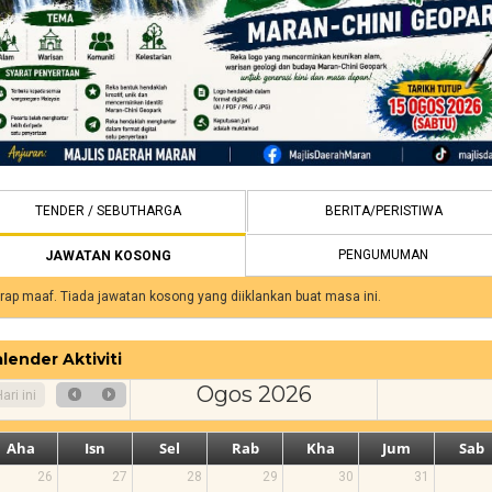
TENDER / SEBUTHARGA
BERITA/PERISTIWA
PENGUMUMAN
JAWATAN KOSONG
(TAB AKTIF)
rap maaf. Tiada jawatan kosong yang diiklankan buat masa ini.
lender Aktiviti
Ogos 2026
ari ini
Aha
Isn
Sel
Rab
Kha
Jum
Sab
26
27
28
29
30
31